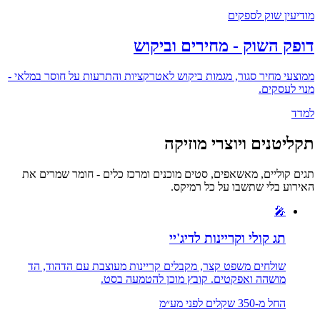
מודיעין שוק לספקים
דופק השוק - מחירים וביקוש
ממוצעי מחיר סגור, מגמות ביקוש לאטרקציות והתרעות על חוסר במלאי -
מנוי לעסקים.
למדד
תקליטנים ויוצרי מוזיקה
תגים קוליים, מאשאפים, סטים מוכנים ומרכז כלים - חומר שמרים את
האירוע בלי שתשבו על כל רמיקס.
🎤
תג קולי וקריינות לדיג'יי
שולחים משפט קצר, מקבלים קריינות מעוצבת עם הדהוד, הד
מושהה ואפקטים. קובץ מוכן להטמעה בסט.
החל מ-
350
שקלים לפני מע״מ