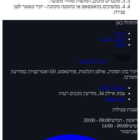
3. מקבלים סיכום, המלצות ומחיר משוער.
4. ממשיכים בוואטסאפ או בהזמנה מקוונת - יקיר מאשר לפני
סגירה.
התחילו כאן
מחירון
הזמנה מקוונת
אולפן
יקיר כהן הפקות
יקיר כהן הפקות, אולפן הקלטות, פודקאסט, DJ ואטרקציות במודיעין
והמרכז.
058-7555456
עמק איילון 34, מודיעין מכבים רעות
מפות
Waze
שעות פעילות
ראשון - חמישי
09:00 - 20:00
שישי
09:00 - 14:00
שבת
סגור