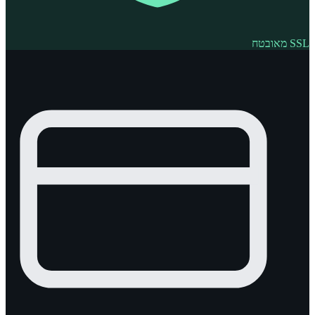
SSL מאובטח