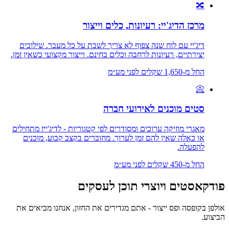
🔀
מרכז הדיג'יי: רעיונות, כלים וייצור
דיג'יי עם לוח שנה צפוף לא צריך לשבת על כל מעבר. שילובים
יצירתיים, רעיונות לרחבה וכלים בחינם. וייצור מקצועי כשאין זמן.
החל מ-
1,650
שקלים לפני מע״מ
📀
סטים מוכנים לאירועי חברה
מאגרי מוזיקה ערוכים ומסודרים לפי קטגוריות - לדיג'ייז מתחילים
או כאלה שאין להם זמן לערוך. מחוברים בקצב קבוע, מוכנים
להפעלה.
החל מ-
450
שקלים לפני מע״מ
פודקאסטים ויוצרי תוכן לעסקים
אולפן בקופסה ופס ייצור - אתם מגדירים את החזון, אנחנו מביאים את
הביצוע.