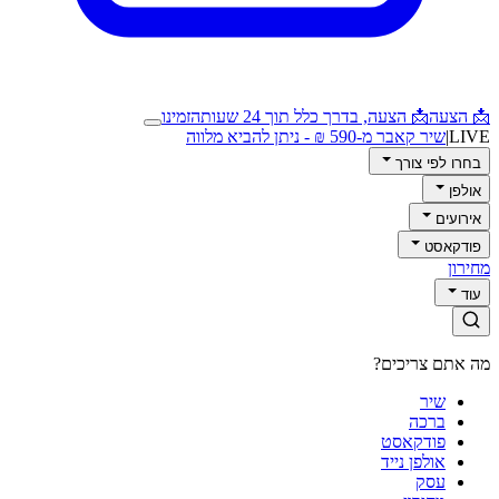
📩 הצעה
📩 הצעה, בדרך כלל תוך 24 שעות
הזמינו
LIVE
|
שיר קאבר מ-590 ₪ - ניתן להביא מלווה
בחרו לפי צורך
אולפן
אירועים
פודקאסט
מחירון
עוד
מה אתם צריכים?
שיר
ברכה
פודקאסט
אולפן נייד
עסק