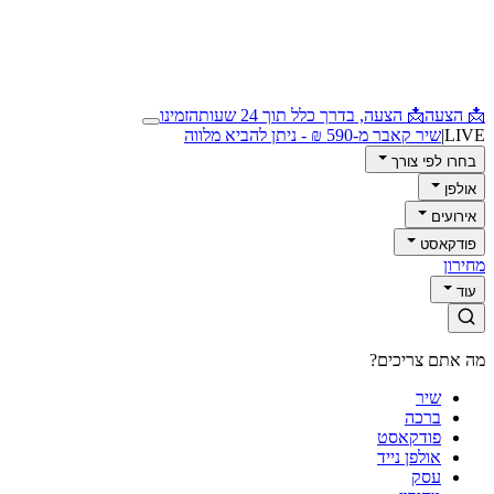
📩 הצעה
📩 הצעה, בדרך כלל תוך 24 שעות
הזמינו
LIVE
|
שיר קאבר מ-590 ₪ - ניתן להביא מלווה
בחרו לפי צורך
אולפן
אירועים
פודקאסט
מחירון
עוד
מה אתם צריכים?
שיר
ברכה
פודקאסט
אולפן נייד
עסק