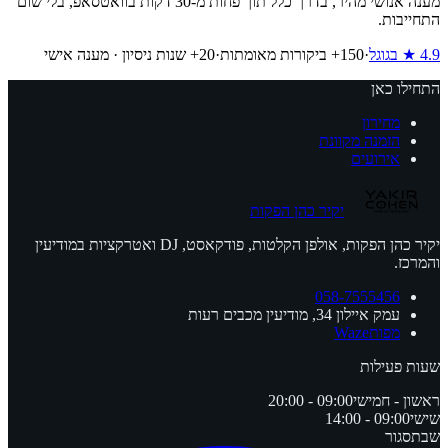
מענה אנושי מהיר,
בדרך כלל תוך פחות מ-30 דקות בוואטסאפ
, בלי שום
התחייבות.
4.9
★ בגוגל
·
150
+ ביקורות מאומתות
·
20+ שנות ניסיון · מענה אישי
התחילו כאן
מחירון
הזמנה מקוונת
אירועים
יקיר כהן הפקות
יקיר כהן הפקות, אולפן הקלטות, פודקאסט, DJ ואטרקציות במודיעין
והמרכז.
058-7555456
עמק איילון 34, מודיעין מכבים רעות
מפות
Waze
שעות פעילות
ראשון - חמישי
09:00 - 20:00
שישי
09:00 - 14:00
שבת
סגור