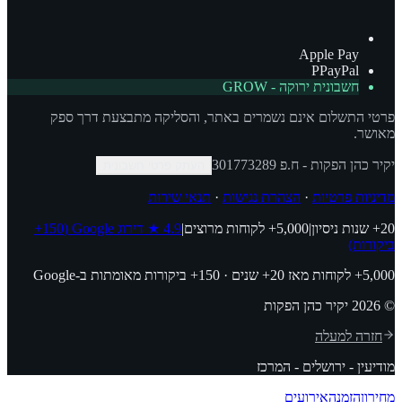
Apple Pay
P
PayPal
חשבונית ירוקה - GROW
פרטי התשלום אינם נשמרים באתר, והסליקה מתבצעת דרך ספק
מאושר.
יקיר כהן הפקות
- ח.פ
301773289
העתק פרטי חשבונית
מדיניות פרטיות
·
הצהרת נגישות
·
תנאי שירות
20+
שנות ניסיון
|
5,000+
לקוחות מרוצים
|
4.9
★
דירוג Google
(150+
ביקורות)
5,000+ לקוחות מאז 20+ שנים · 150+ ביקורות מאומתות ב-Google
©
2026
יקיר כהן הפקות
חזרה למעלה
מודיעין - ירושלים - המרכז
מחירון
הזמנה
אירועים