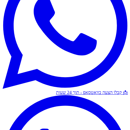
📩 קבלו הצעה בוואטסאפ - תוך 24 שעות