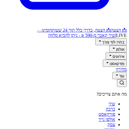
📩 הצעה
📩 הצעה, בדרך כלל תוך 24 שעות
הזמינו
LIVE
|
שיר קאבר מ-590 ₪ - ניתן להביא מלווה
בחרו לפי צורך
אולפן
אירועים
פודקאסט
מחירון
עוד
מה אתם צריכים?
שיר
ברכה
פודקאסט
אולפן נייד
עסק