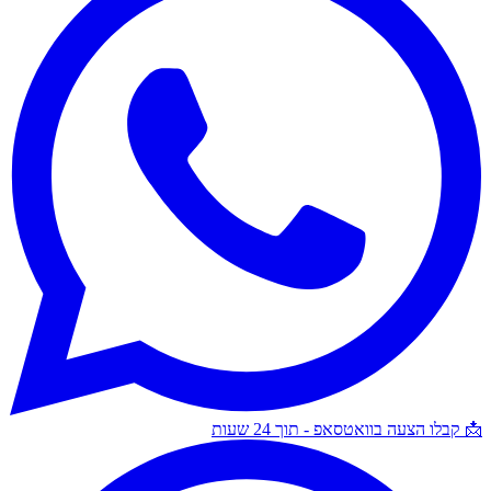
📩 קבלו הצעה בוואטסאפ - תוך 24 שעות