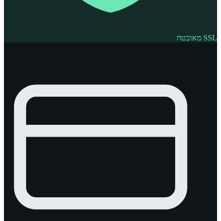
SSL מאובטח