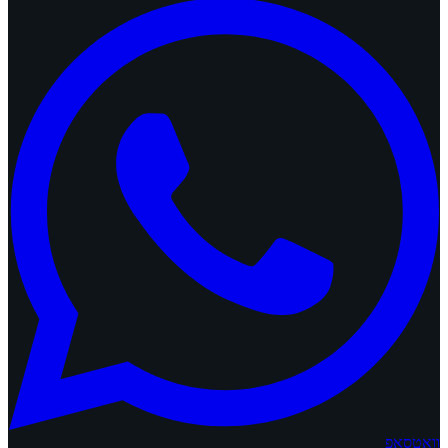
וואטסאפ