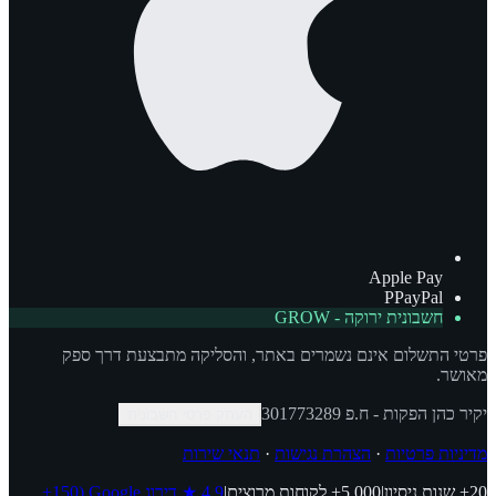
Apple Pay
P
PayPal
חשבונית ירוקה - GROW
פרטי התשלום אינם נשמרים באתר, והסליקה מתבצעת דרך ספק
מאושר.
יקיר כהן הפקות
- ח.פ
301773289
העתק פרטי חשבונית
מדיניות פרטיות
·
הצהרת נגישות
·
תנאי שירות
20+
שנות ניסיון
|
5,000+
לקוחות מרוצים
|
4.9
★
דירוג Google
(150+