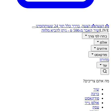
📩 הצעה
📩 הצעה, בדרך כלל תוך 24 שעות
הזמינו
LIVE
|
שיר קאבר מ-590 ₪ - ניתן להביא מלווה
בחרו לפי צורך
אולפן
אירועים
פודקאסט
מחירון
עוד
מה אתם צריכים?
שיר
ברכה
פודקאסט
אולפן נייד
עסק