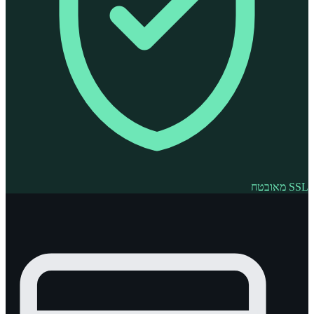
SSL מאובטח