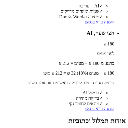
✓
AI + עריכה
✓
שמות ומונחים מדויקים
✓
מסירה ב-Word או Doc
הזמנה בוואטסאפ
חצי שעה, AI
180 ₪
לפני מע״מ
כרגע: מ-180 ₪ + מע״מ = 212 ₪
180
₪ + מע״מ (18%)
32
₪ =
212
₪ סופי
טיוטה מהירה. טוב לבדיקה ראשונית או חומר פשוט.
✓
תמלול AI
✓
בדיקה מהירה
✓
מתאים לחומר נקי
הזמנה בוואטסאפ
אודות
תמלול וכתוביות