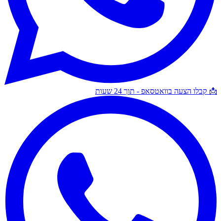
📩 קבלו הצעה בוואטסאפ - תוך 24 שעות