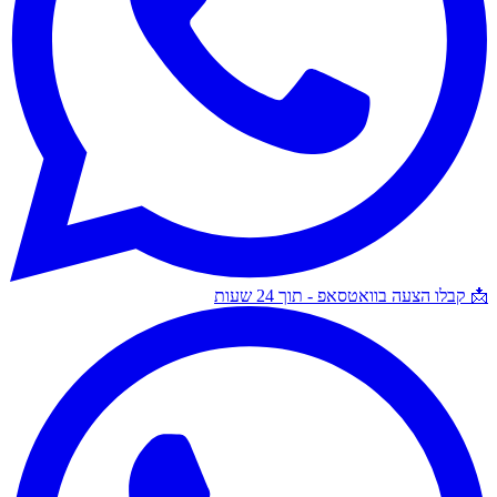
📩 קבלו הצעה בוואטסאפ - תוך 24 שעות