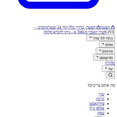
📩 הצעה
📩 הצעה, בדרך כלל תוך 24 שעות
הזמינו
LIVE
|
שיר קאבר מ-590 ₪ - ניתן להביא מלווה
בחרו לפי צורך
אולפן
אירועים
פודקאסט
מחירון
עוד
מה אתם צריכים?
שיר
ברכה
פודקאסט
אולפן נייד
עסק