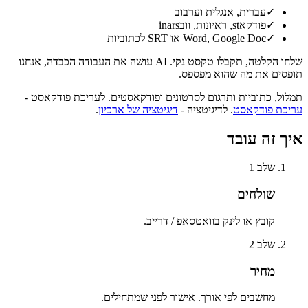
✓
עברית, אנגלית וערבוב
✓
פודקאst, ראיונות, וובinars
✓
Word, Google Doc או SRT לכתוביות
שלחו הקלטה, תקבלו טקסט נקי. AI עושה את העבודה הכבדה, אנחנו
תופסים את מה שהוא מפספס.
תמלול, כתוביות ותרגום לסרטונים ופודקאסטים. לעריכת פודקאסט -
עריכת פודקאסט
. לדיגיטציה -
דיגיטציה של ארכיון
.
איך זה עובד
שלב
1
שולחים
קובץ או לינק בוואטסאפ / דרייב.
שלב
2
מחיר
מחשבים לפי אורך. אישור לפני שמתחילים.