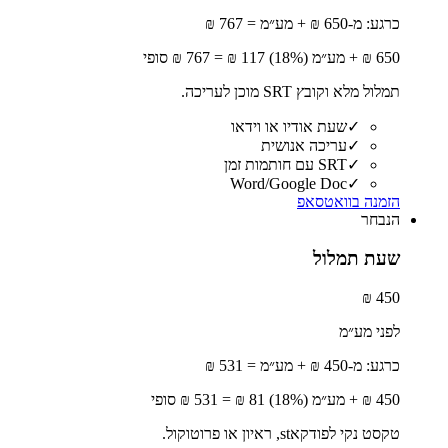
כרגע: מ-650 ₪ + מע״מ = 767 ₪
650
₪ + מע״מ (18%)
117
₪ =
767
₪ סופי
תמלול מלא וקובץ SRT מוכן לעריכה.
✓
שעת אודיו או וידאו
✓
עריכה אנושית
✓
SRT עם חותמות זמן
Word/Google Doc
✓
הזמנה בוואטסאפ
הנבחר
שעת תמלול
450 ₪
לפני מע״מ
כרגע: מ-450 ₪ + מע״מ = 531 ₪
450
₪ + מע״מ (18%)
81
₪ =
531
₪ סופי
טקסט נקי לפודקאst, ראיון או פרוטוקול.