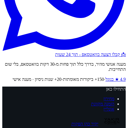
📩 קבלו הצעה בוואטסאפ - תוך 24 שעות
מענה אנושי מהיר,
בדרך כלל תוך פחות מ-30 דקות בוואטסאפ
, בלי שום
התחייבות.
4.9
★ בגוגל
·
150
+ ביקורות מאומתות
·
20+ שנות ניסיון · מענה אישי
התחילו כאן
מחירון
הזמנה מקוונת
אונליין
יקיר כהן הפקות