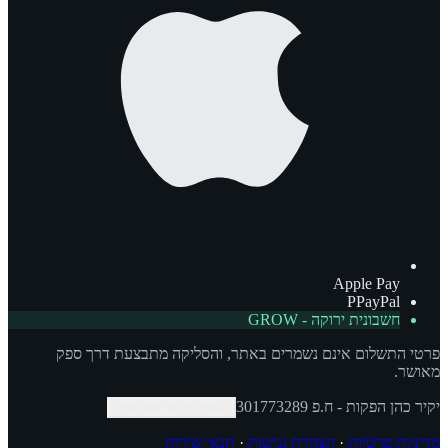
Apple Pay
P
PayPal
חשבונית ירוקה - GROW
פרטי התשלום אינם נשמרים באתר, והסליקה מתבצעת דרך ספק
מאושר.
יקיר כהן הפקות
- ח.פ
301773289
העתק פרטי חשבונית
מדיניות פרטיות
·
הצהרת נגישות
·
תנאי שירות