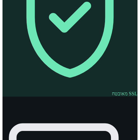
SSL מאובטח