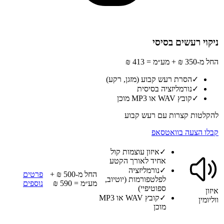
ניקוי רעשים בסיסי
החל מ-350 ₪ + מע״מ = 413 ₪
✓
הסרת רעש קבוע (מזגן, רקע)
✓
נורמליזציה בסיסית
✓
קובץ WAV או MP3 מוכן
להקלטות קצרות עם רעש קבוע
קבלו הצעה בוואטסאפ
✓
איזון עוצמות קול
אחיד לאורך הקטע
✓
נורמליזציה
החל מ-500 ₪ +
פרטים
לפלטפורמות (יוטיוב,
מע״מ = 590 ₪
נוספים
ספוטיפיי)
איזון
✓
קובץ WAV או MP3
ווליומין
מוכן