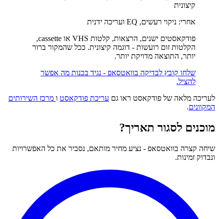
קיצונית
אחרי:
ניקוי רעשים, EQ ועריכה ידנית
פודקאסטים ישנים, הרצאות, קלטות VHS או cassette,
הקלטות זום רועשות - דוגמה קיצונית. ככל שהמקור ברור
יותר, התוצאה מדויקת יותר.
שלחו קובץ לבדיקה בוואטסאפ - נגיד בכנות מה אפשר
להציל.
לעריכה מלאה של פודקאסט ראו גם
עריכת פודקאסט
ו
מרכז השירותים
המקוונים
.
מוכנים לסגור תאריך?
שיחה קצרה בוואטסאפ - נציע מחיר מותאם, נסביר את כל האפשרויות
ונבדוק זמינות.