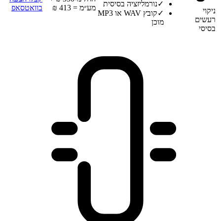
✓
נורמליזציה בסיסית
מע״מ = 413 ₪
בוואטסאפ
ניקוי
✓
קובץ WAV או MP3
רעשים
מוכן
בסיסי