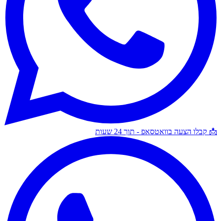
📩 קבלו הצעה בוואטסאפ - תוך 24 שעות