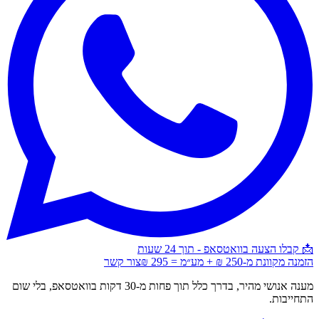
📩 קבלו הצעה בוואטסאפ - תוך 24 שעות
הזמנה מקוונת מ-250 ₪ + מע״מ = 295 ₪
צור קשר
מענה אנושי מהיר,
בדרך כלל תוך פחות מ-30 דקות בוואטסאפ
, בלי שום
התחייבות.