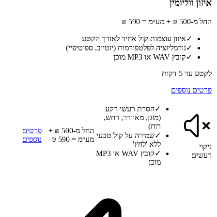
איזון ווליומין
החל מ-500 ₪ + מע״מ = 590 ₪
✓
איזון עוצמות קול אחיד לאורך הקטע
✓
נורמליזציה לפלטפורמות (יוטיוב, ספוטיפיי)
✓
קובץ WAV או MP3 מוכן
לקטע עד 5 דקות
פרטים נוספים
✓
הסרת רעשי רקע
(מזגן, מאוורר, רחש,
רוח)
החל מ-500 ₪ +
פרטים
✓
שמירה על קול טבעי
מע״מ = 590 ₪
נוספים
ללא 'לחץ'
ניקוי
✓
קובץ WAV או MP3
רעשים
מוכן