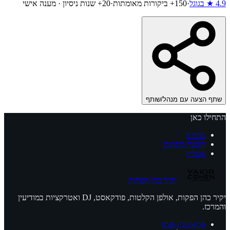
4.9
★ בגוגל
·
150
+ ביקורות מאומתות
·
20+ שנות ניסיון · מענה אישי
שתף הצעה עם מנהל/שותף
התחילו כאן
מחירון
הזמנה מקוונת
אונליין
יקיר כהן הפקות
יקיר כהן הפקות, אולפן הקלטות, פודקאסט, DJ ואטרקציות במודיעין
והמרכז.
058-7555456