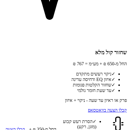
שחזור קול מלא
החל מ-650 ₪ + מע״מ = 767 ₪
✓
ניקוי רעשים מתקדם
✓
איזון EQ ודחיסה עדינה
✓
שחזור הקלטות פגומות
✓
עד שעת חומר גולמי
פרק או ראיון עד שעה - ניקוי + איזון
קבלו הצעה בוואטסאפ
✓
הסרת רעש קבוע
(מזגן, רקע)
החל מ-350 ₪ +
קבלו הצעה