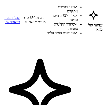
✓
ניקוי רעשים
מתקדם
✓
איזון EQ ודחיסה
החל מ-650 ₪ +
קבלו הצעה
עדינה
מע״מ = 767 ₪
בוואטסאפ
✓
שחזור הקלטות
שחזור קול
פגומות
מלא
✓
עד שעת חומר גולמי