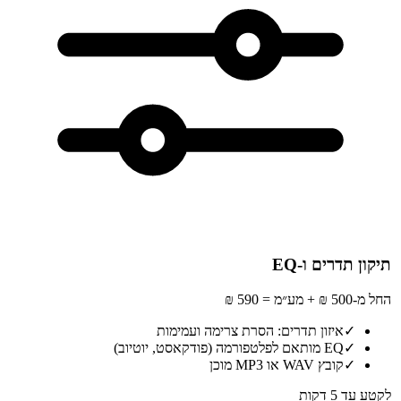
תיקון תדרים ו-EQ
החל מ-500 ₪ + מע״מ = 590 ₪
✓
איזון תדרים: הסרת צרימה ועמימות
✓
EQ מותאם לפלטפורמה (פודקאסט, יוטיוב)
✓
קובץ WAV או MP3 מוכן
לקטע עד 5 דקות