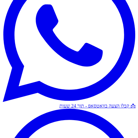
📩 קבלו הצעה בוואטסאפ - תוך 24 שעות