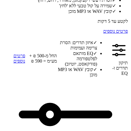
✓
הסרת רעשי רקע (מזגן, מאוורר, רחש, רוח)
✓
שמירה על קול טבעי ללא 'לחץ'
✓
קובץ WAV או MP3 מוכן
לקטע עד 5 דקות
פרטים נוספים
✓
איזון תדרים: הסרת
צרימה ועמימות
✓
EQ מותאם
החל מ-500 ₪ +
פרטים
לפלטפורמה
מע״מ = 590 ₪
נוספים
תיקון
(פודקאסט, יוטיוב)
תדרים ו-
✓
קובץ WAV או MP3
EQ
מוכן