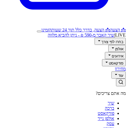
📩 הצעה
📩 הצעה, בדרך כלל תוך 24 שעות
הזמינו
LIVE
|
שיר קאבר מ-590 ₪ - ניתן להביא מלווה
בחרו לפי צורך
אולפן
אירועים
פודקאסט
מחירון
עוד
מה אתם צריכים?
שיר
ברכה
פודקאסט
אולפן נייד
עסק