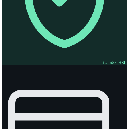
SSL מאובטח