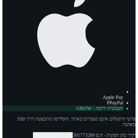
Apple Pay
P
PayPal
חשבונית ירוקה - GROW
פרטי התשלום אינם נשמרים באתר, והסליקה מתבצעת דרך ספק
מאושר.
יקיר כהן הפקות
- ח.פ
301773289
העתק פרטי חשבונית