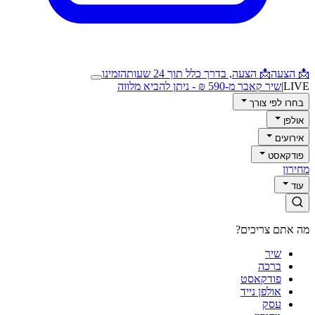
📩 הצעה
📩 הצעה, בדרך כלל תוך 24 שעות
הזמינו
LIVE
|
שיר קאבר מ-590 ₪ - ניתן להביא מלווה
בחרו לפי צורך
אולפן
אירועים
פודקאסט
מחירון
עוד
מה אתם צריכים?
שיר
ברכה
פודקאסט
אולפן נייד
עסק