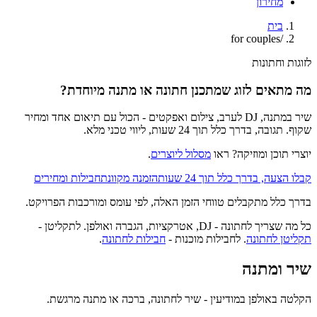
מחירון
בית
for couples
/
לזוגות וחתונות
מה מתאים לזוג שמתכנן חתונה או מתנה מיוחדת?
שיר במתנה, DJ לערב, צילום ואפקטים - הכול עם תיאום אחד ומחיר
שקוף. תגובה, בדרך כלל תוך 24 שעות, ליווי טכני מלא.
יוצרי תוכן ומוזיקה? ראו
מסלול ליוצרים
.
קבלו הצעה, בדרך כלל תוך 24 שעות
הזמנה מקוונת
חבילות ומחירים
בדרך כלל מתקבלים טווחי הזמן האלה, לפי עומס ומורכבות הפרויקט.
כל מה שצריך לחתונה - DJ, אטרקציות, הגברה ואולפן. לתקליטן -
תקליטן לחתונה
. לחבילות מוכנות -
חבילות לחתונה
.
שיר ומתנה
הקלטה באולפן במודיעין - שיר לחתונה, ברכה או מתנה מרגשת.