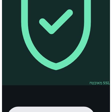
SSL מאובטח