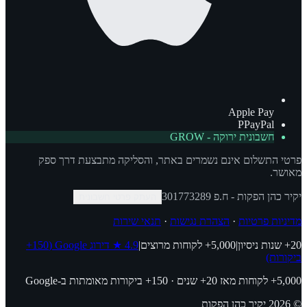
Apple Pay
P
PayPal
חשבונית ירוקה - GROW
פרטי התשלום אינם נשמרים באתר, והסליקה מתבצעת דרך ספק
מאושר.
יקיר כהן הפקות
- ח.פ
301773289
העתק פרטי חשבונית
מדיניות פרטיות
·
הצהרת נגישות
·
תנאי שירות
20+
שנות ניסיון
|
5,000+
לקוחות מרוצים
|
4.9
★
דירוג Google
(150+
ביקורות)
5,000+ לקוחות מאז 20+ שנים · 150+ ביקורות מאומתות ב-Google
©
2026
יקיר כהן הפקות