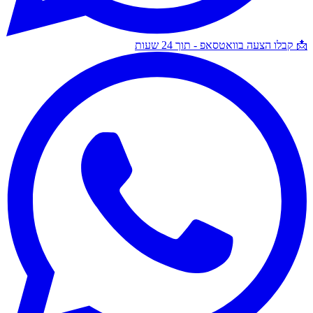
📩 קבלו הצעה בוואטסאפ - תוך 24 שעות