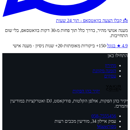
📩 קבלו הצעה בוואטסאפ - תוך 24 שעות
מענה אנושי מהיר,
בדרך כלל תוך פחות מ-30 דקות בוואטסאפ
, בלי שום
התחייבות.
4.9
★ בגוגל
·
150
+ ביקורות מאומתות
·
20+ שנות ניסיון · מענה אישי
התחילו כאן
מחירון
הזמנה מקוונת
עסקים
יקיר כהן הפקות
יקיר כהן הפקות, אולפן הקלטות, פודקאסט, DJ ואטרקציות במודיעין
והמרכז.
058-7555456
עמק איילון 34, מודיעין מכבים רעות
מפות
Waze