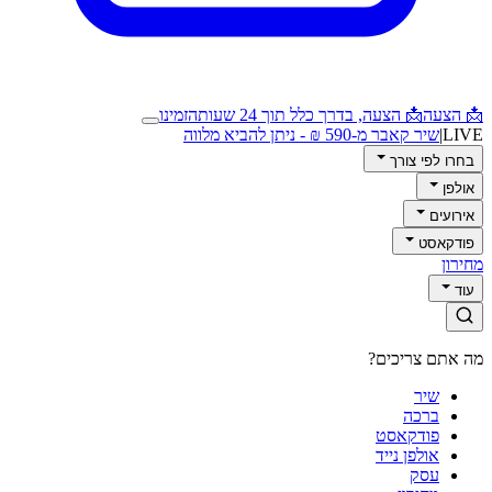
📩 הצעה
📩 הצעה, בדרך כלל תוך 24 שעות
הזמינו
LIVE
|
שיר קאבר מ-590 ₪ - ניתן להביא מלווה
בחרו לפי צורך
אולפן
אירועים
פודקאסט
מחירון
עוד
מה אתם צריכים?
שיר
ברכה
פודקאסט
אולפן נייד
עסק