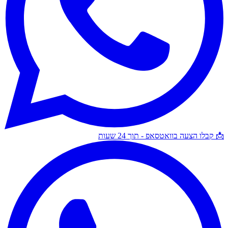
📩 קבלו הצעה בוואטסאפ - תוך 24 שעות