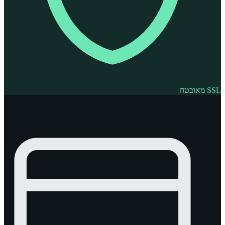
SSL מאובטח